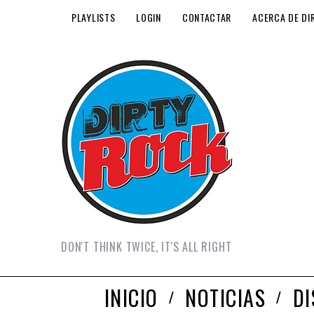
PLAYLISTS
LOGIN
CONTACTAR
ACERCA DE DI
DON'T THINK TWICE, IT'S ALL RIGHT
INICIO
NOTICIAS
D