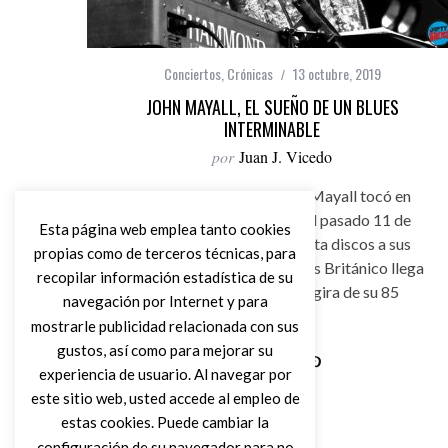
Conciertos
,
Crónicas
13 octubre, 2019
JOHN MAYALL, EL SUEÑO DE UN BLUES
INTERMINABLE
por
Juan J. Vicedo
El maestro del blues John Mayall tocó en
Alicante por primera vez el pasado 11 de
Esta página web emplea tanto cookies
octubre. Con más de sesenta discos a sus
propias como de terceros técnicas, para
espaldas, el Padrino del Blues Británico llega
recopilar información estadística de su
este viernes dentro de la gira de su 85
navegación por Internet y para
cumpleaños
mostrarle publicidad relacionada con sus
gustos, así como para mejorar su
experiencia de usuario. Al navegar por
Leer Más
este sitio web, usted accede al empleo de
estas cookies. Puede cambiar la
configuración de su navegador para no