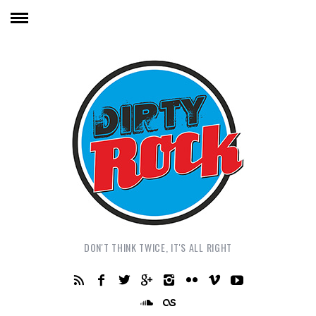
DON'T THINK TWICE, IT'S ALL RIGHT