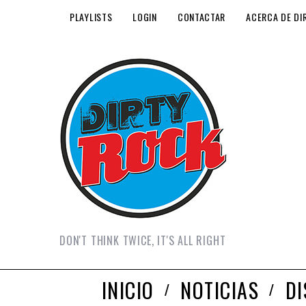
PLAYLISTS
LOGIN
CONTACTAR
ACERCA DE DI
DON'T THINK TWICE, IT'S ALL RIGHT
INICIO
NOTICIAS
D