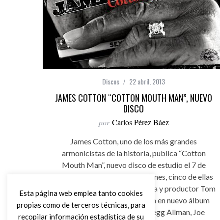
Discos
22 abril, 2013
JAMES COTTON “COTTON MOUTH MAN”, NUEVO
DISCO
por
Carlos Pérez Báez
James Cotton, uno de los más grandes
armonicistas de la historia, publica “Cotton
Mouth Man”, nuevo disco de estudio el 7 de
mayo con trece nuevas canciones, cinco de ellas
co-escritas con el percusionísta y productor Tom
Esta página web emplea tanto cookies
Hambridge, y en el colaboran en nuevo álbum
propias como de terceros técnicas, para
grandes nombres como Gregg Allman, Joe
recopilar información estadística de su