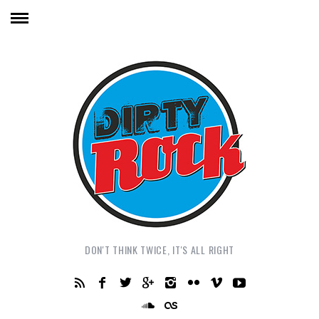
DON'T THINK TWICE, IT'S ALL RIGHT