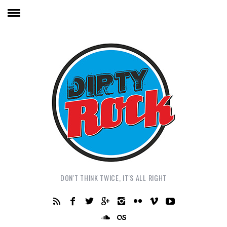
DON'T THINK TWICE, IT'S ALL RIGHT