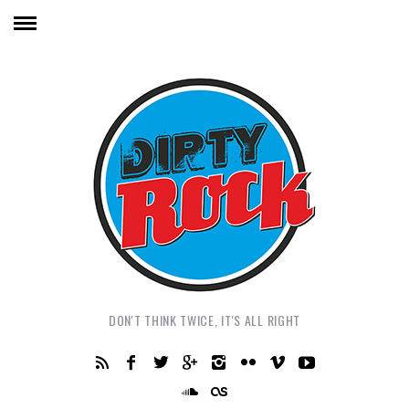
DON'T THINK TWICE, IT'S ALL RIGHT