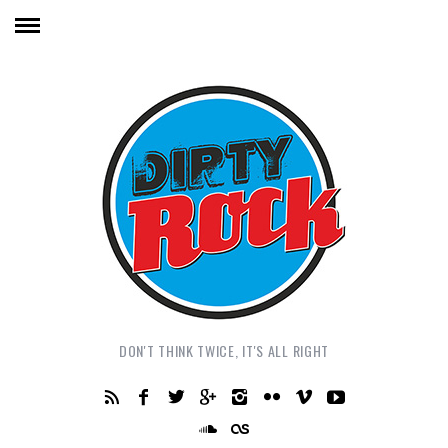
DON'T THINK TWICE, IT'S ALL RIGHT