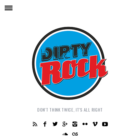
DON'T THINK TWICE, IT'S ALL RIGHT