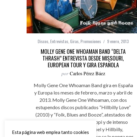
Discos
,
Entrevistas
,
Giras
,
Promociones
9 enero, 2013
MOLLY GENE ONE WHOAMAN BAND “DELTA
THRASH” ENTREVISTA DESDE MISSOURI,
EUROPEAN TOUR Y GIRA ESPAÑOLA
por
Carlos Pérez Báez
Molly Gene One Whoaman Band gira en España
y Europa los meses de febrero, marzo y abril de
2013. Molly Gene One Whoaman, con dos
estupendos discos publicados “Hillbilly Love”
(2010) y “Folk, Blues and Booze”, atestados de
Blues del Delta del Mississippi y de intenso
Rock, Folk, Country, Gospel y Hillbilly,
Esta página web emplea tanto cookies
despedaza cualquier cabeza que se le ponga por