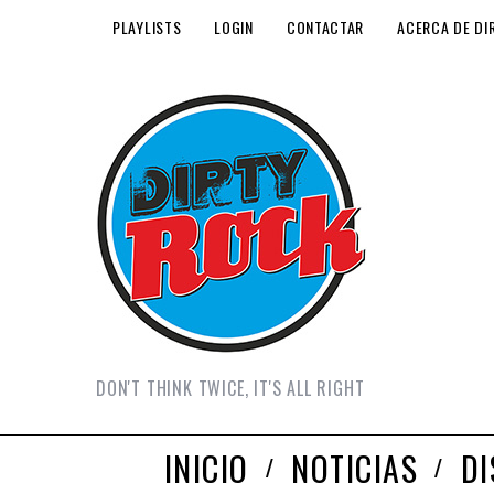
PLAYLISTS
LOGIN
CONTACTAR
ACERCA DE DI
DON'T THINK TWICE, IT'S ALL RIGHT
INICIO
NOTICIAS
D