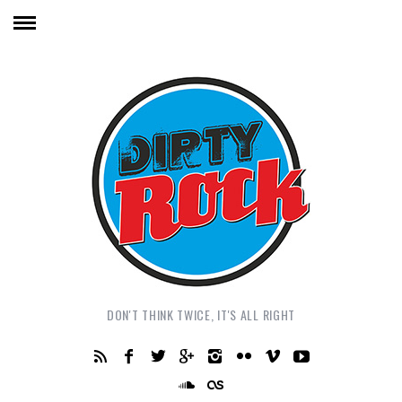
DON'T THINK TWICE, IT'S ALL RIGHT