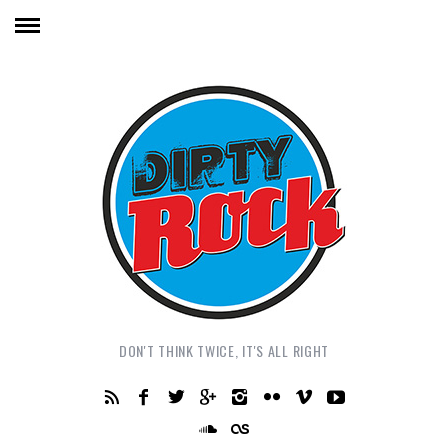
DON'T THINK TWICE, IT'S ALL RIGHT