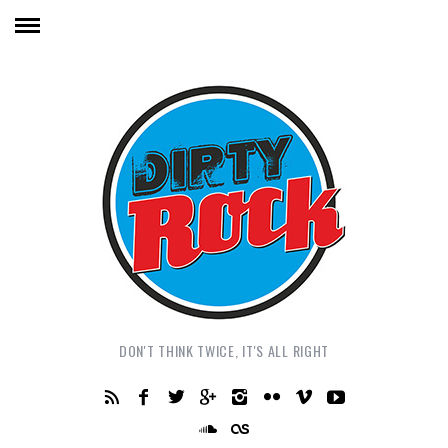
DON'T THINK TWICE, IT'S ALL RIGHT