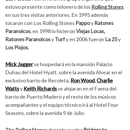
estuvo presente como telonero de los
Rolling Stones
en sus tres visitas anteriores. En 1995 además
tocaron con Los Rolling Stones
Pappo
y
Ratones
Paranoicos
, en 1998 lo hicieron
Viejas Locas,
Ratones Paranoicos
y
Turf
y en 2006 fueron
La 25
y
Los Piojos.
Mick Jagger
se hospedará en la mansión Palacio
Duhau del Hotel Hyatt, sobre la avenida Alvear en el
exclusivo barrio de Recoleta,
Ron Wood
,
Charlie
Watts
y
Keith Richards
se alojaran en el Faena del
barrio de Puerto Madero y el resto de los músicos
acompañantes y el equipo técnico irá al Hotel Four
Seasons, sobre la avenida 9 de Julio.
The Rolling Stones
durante su gira
Bridges to