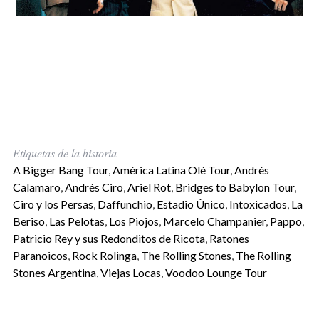
Etiquetas de la historia
A Bigger Bang Tour
,
América Latina Olé Tour
,
Andrés
Calamaro
,
Andrés Ciro
,
Ariel Rot
,
Bridges to Babylon Tour
,
Ciro y los Persas
,
Daffunchio
,
Estadio Único
,
Intoxicados
,
La
Beriso
,
Las Pelotas
,
Los Piojos
,
Marcelo Champanier
,
Pappo
,
Patricio Rey y sus Redonditos de Ricota
,
Ratones
Paranoicos
,
Rock Rolinga
,
The Rolling Stones
,
The Rolling
Stones Argentina
,
Viejas Locas
,
Voodoo Lounge Tour