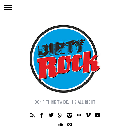
DON'T THINK TWICE, IT'S ALL RIGHT