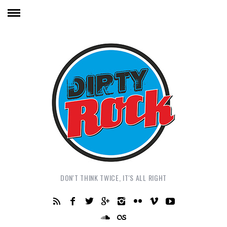
DON'T THINK TWICE, IT'S ALL RIGHT