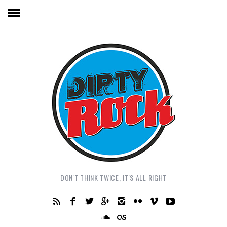
DON'T THINK TWICE, IT'S ALL RIGHT