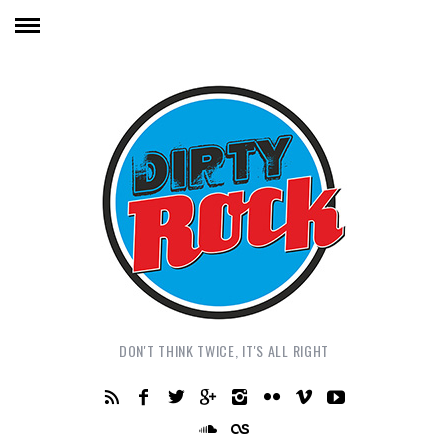
DON'T THINK TWICE, IT'S ALL RIGHT