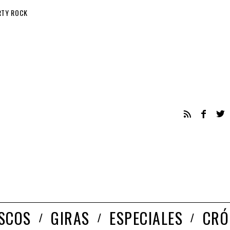
RTY ROCK
ISCOS
GIRAS
ESPECIALES
CRÓ