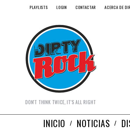
PLAYLISTS
LOGIN
CONTACTAR
ACERCA DE DI
DON'T THINK TWICE, IT'S ALL RIGHT
INICIO
NOTICIAS
D