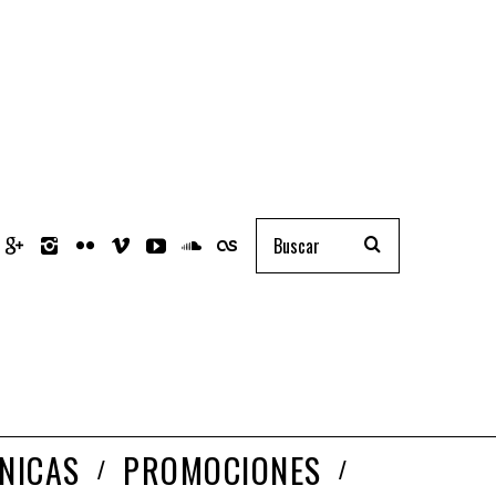
NICAS
PROMOCIONES