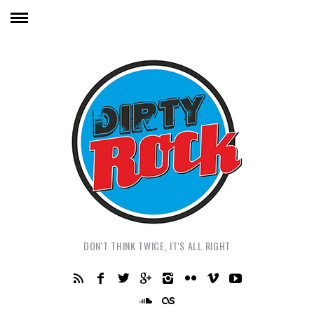
DON'T THINK TWICE, IT'S ALL RIGHT