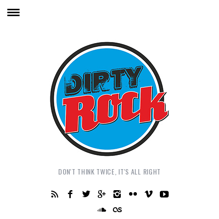
DON'T THINK TWICE, IT'S ALL RIGHT