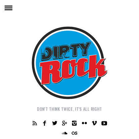
DON'T THINK TWICE, IT'S ALL RIGHT