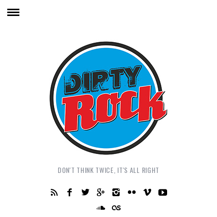
DON'T THINK TWICE, IT'S ALL RIGHT