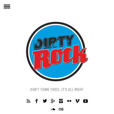
DON'T THINK TWICE, IT'S ALL RIGHT