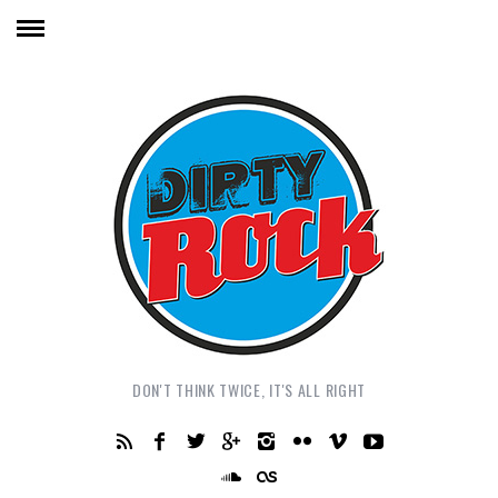
DON'T THINK TWICE, IT'S ALL RIGHT