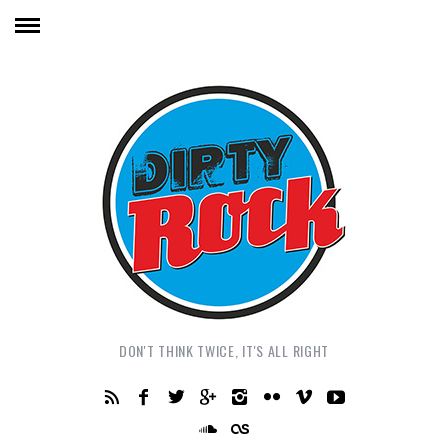
DON'T THINK TWICE, IT'S ALL RIGHT