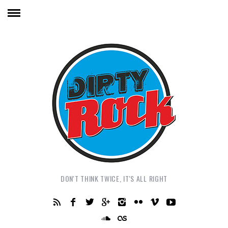
DON'T THINK TWICE, IT'S ALL RIGHT