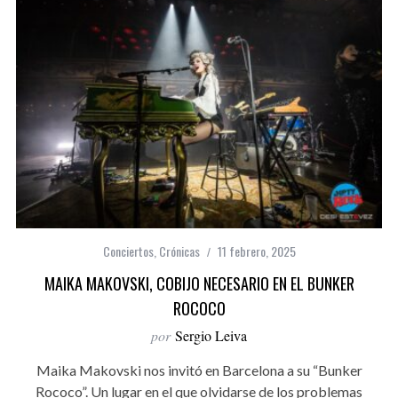
Conciertos
,
Crónicas
11 febrero, 2025
MAIKA MAKOVSKI, COBIJO NECESARIO EN EL BUNKER
ROCOCO
por
Sergio Leiva
Maika Makovski nos invitó en Barcelona a su “Bunker
Rococo”. Un lugar en el que olvidarse de los problemas