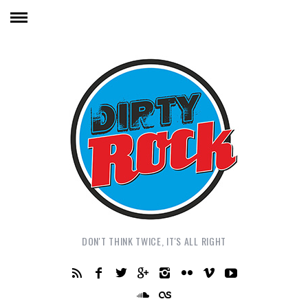
DON'T THINK TWICE, IT'S ALL RIGHT