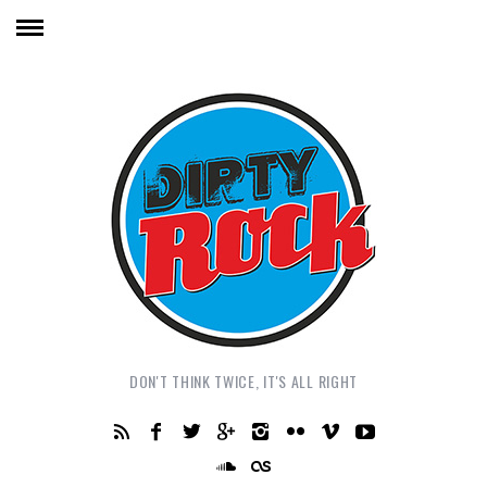
DON'T THINK TWICE, IT'S ALL RIGHT