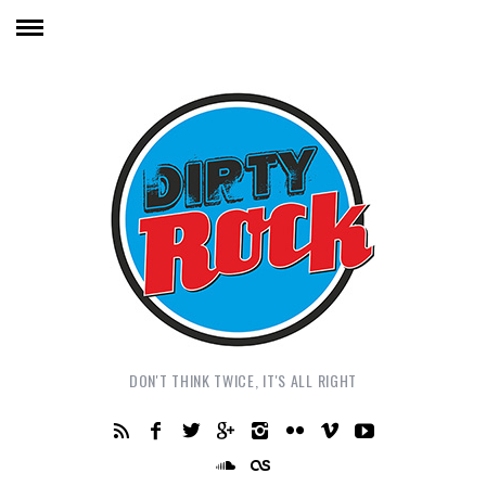
DON'T THINK TWICE, IT'S ALL RIGHT