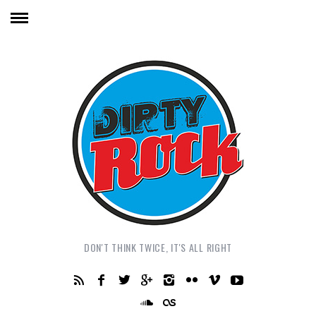
DON'T THINK TWICE, IT'S ALL RIGHT