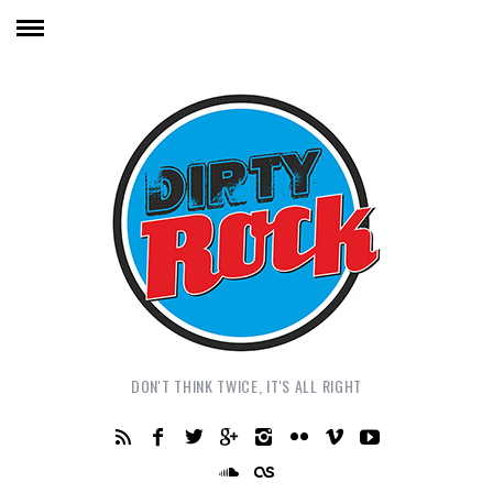
DON'T THINK TWICE, IT'S ALL RIGHT