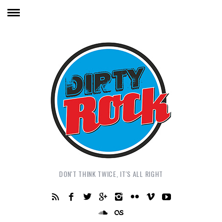
DON'T THINK TWICE, IT'S ALL RIGHT