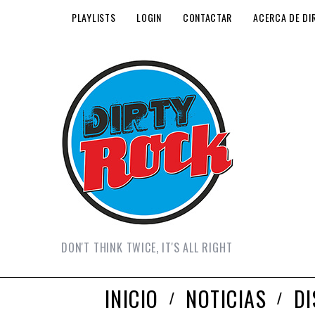
PLAYLISTS
LOGIN
CONTACTAR
ACERCA DE DI
DON'T THINK TWICE, IT'S ALL RIGHT
INICIO
NOTICIAS
D