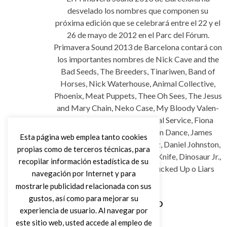
desvelado los nombres que componen su
próxima edición que se cele­brará entre el 22 y el
26 de mayo de 2012 en el Parc del Fórum.
Primavera Sound 2013 de Barcelona contará con
los importantes nombres de Nick Cave and the
Bad Seeds, The Breeders, Tina­ri­wen, Band of
Hor­ses, Nick Waterhouse, Ani­mal Collec­tive,
Phoe­nix, Meat Puppets, Thee Oh Sees, The Jesus
and Mary Chain, Neko Case, My Bloody Valen­
tine, Tame Impala, The Pos­tal Ser­vice, Fiona
Apple, Deer­hun­ter, Dead Can Dance, James
Esta página web emplea tanto cookies
Blake, Grizzly Bear, Rodri­guez, Daniel Johns­ton,
propias como de terceros técnicas, para
Neu­ro­sis, Wu-Tang Clan, The Knife, Dino­saur Jr.,
recopilar información estadística de su
Hot Chip, Swans, Solange, Fucked Up o Liars
navegación por Internet y para
entre otros.
mostrarle publicidad relacionada con sus
gustos, así como para mejorar su
experiencia de usuario. Al navegar por
Leer Más
este sitio web, usted accede al empleo de