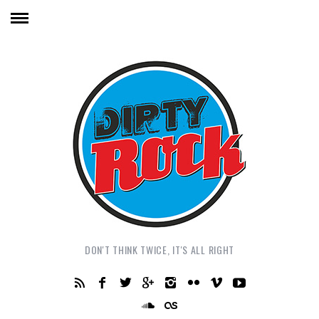
DON'T THINK TWICE, IT'S ALL RIGHT