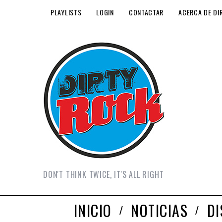
PLAYLISTS
LOGIN
CONTACTAR
ACERCA DE DI
DON'T THINK TWICE, IT'S ALL RIGHT
INICIO
NOTICIAS
D