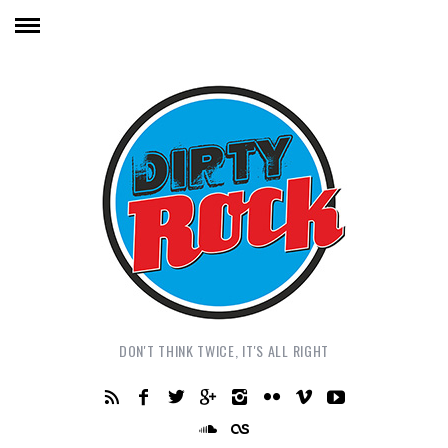
DON'T THINK TWICE, IT'S ALL RIGHT