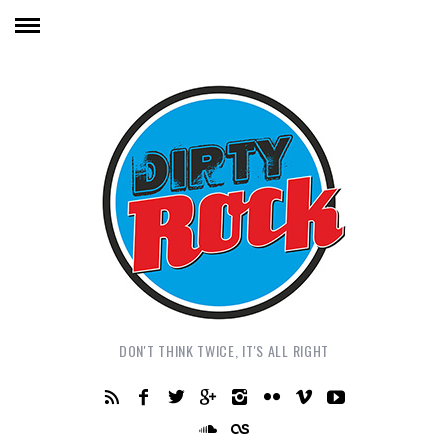
DON'T THINK TWICE, IT'S ALL RIGHT