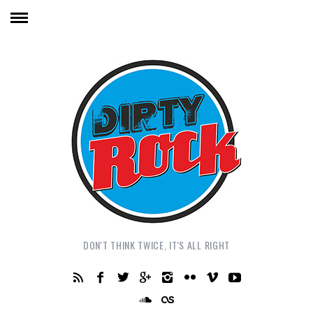
DON'T THINK TWICE, IT'S ALL RIGHT