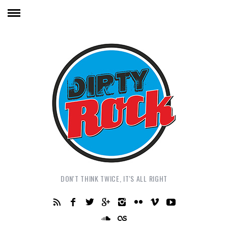
DON'T THINK TWICE, IT'S ALL RIGHT