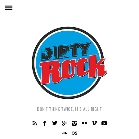
DON'T THINK TWICE, IT'S ALL RIGHT