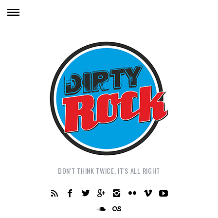
DON'T THINK TWICE, IT'S ALL RIGHT