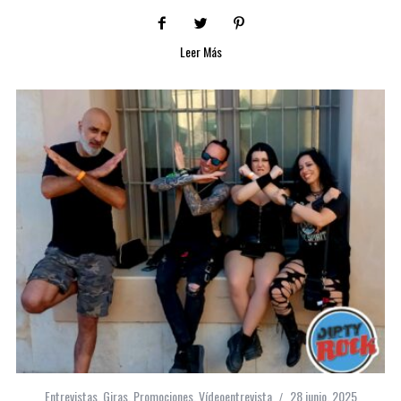
Leer Más
Entrevistas
,
Giras
,
Promociones
,
Vídeoentrevista
28 junio, 2025