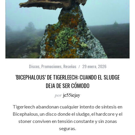
Discos
,
Promociones
,
Reseñas
29 enero, 2026
‘BICEPHALOUS’ DE TIGERLEECH: CUANDO EL SLUDGE
DEJA DE SER CÓMODO
por
je55iejay
Tigerleech abandonan cualquier intento de síntesis en
Bicephalous, un disco donde el sludge, el hardcore y el
stoner conviven en tensión constante y sin zonas
seguras.