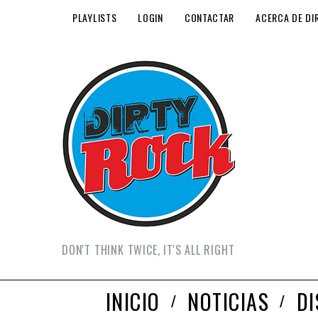
PLAYLISTS
LOGIN
CONTACTAR
ACERCA DE DI
DON'T THINK TWICE, IT'S ALL RIGHT
INICIO
NOTICIAS
D