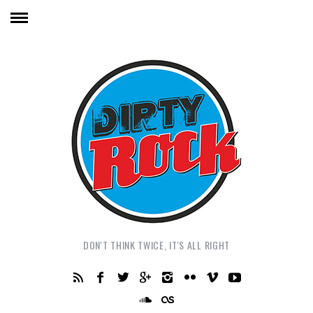
DON'T THINK TWICE, IT'S ALL RIGHT