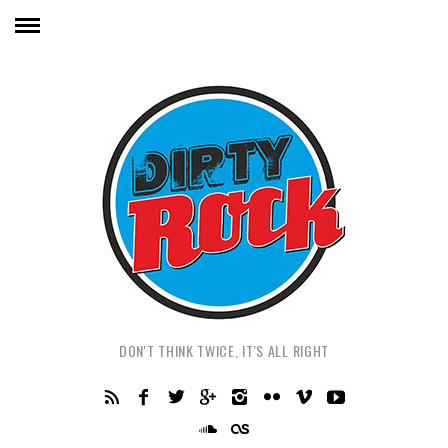
DON'T THINK TWICE, IT'S ALL RIGHT