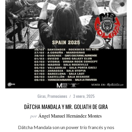
Giras
,
Promociones
3 enero, 2025
DÄTCHA MANDALA Y MR. GOLIATH DE GIRA
por
Ángel Manuel Hernández Montes
Dätcha Mandala son un power trío francés y nos