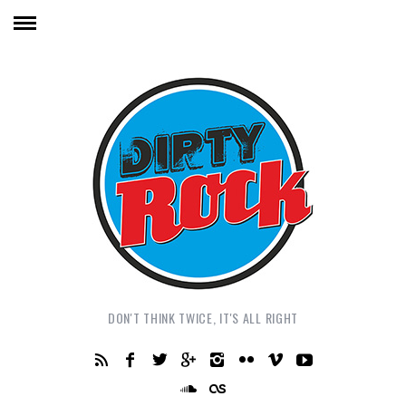
DON'T THINK TWICE, IT'S ALL RIGHT