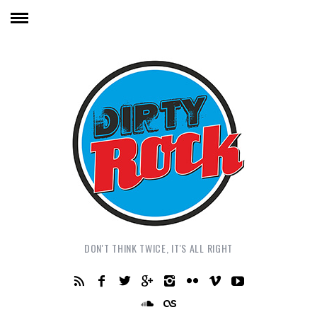
DON'T THINK TWICE, IT'S ALL RIGHT