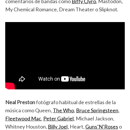
comentarios de bandas como
Biffy Clyro
, Mastodon,
My Chemical Romance, Dream Theater o Slipknot.
Neal Preston
fotógrafo habitual de estrellas de la
música como Queen,
The Who
,
Bruce Springsteen
,
Fleetwood Mac
,
Peter Gabriel
, Michael Jackson,
Whitney Houston,
Billy Joel,
Heart,
Guns’N’Roses
o