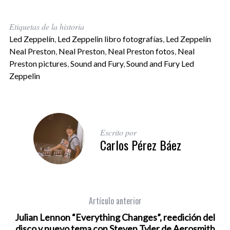
Etiquetas de la historia
Led Zeppelín
,
Led Zeppelin libro fotografías
,
Led Zeppelín
Neal Preston
,
Neal Preston
,
Neal Preston fotos
,
Neal
Preston pictures
,
Sound and Fury
,
Sound and Fury Led
Zeppelin
Escrito por
Carlos Pérez Báez
Artículo anterior
Julian Lennon “Everything Changes”, reedición del
disco y nuevo tema con Steven Tyler de Aerosmith