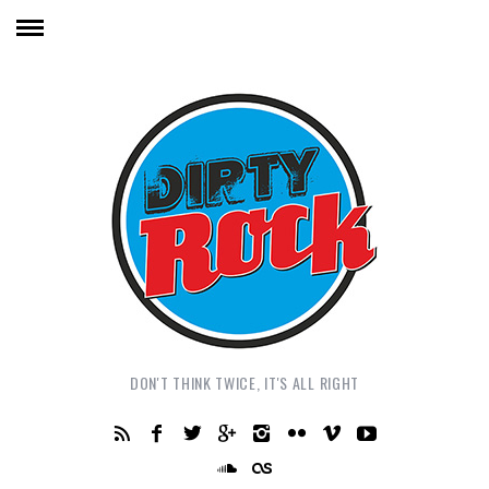
DON'T THINK TWICE, IT'S ALL RIGHT