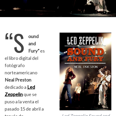
“S
ound
and
Fury”
es
el libro digital del
fotógrafo
norteamericano
Neal Preston
dedicado a
Led
Zeppelin
que se
puso a la venta el
pasado 15 de abril a
Led Zeppelin Sound and