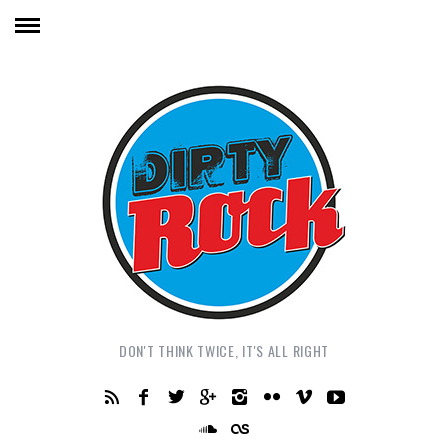
DON'T THINK TWICE, IT'S ALL RIGHT