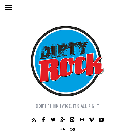
DON'T THINK TWICE, IT'S ALL RIGHT