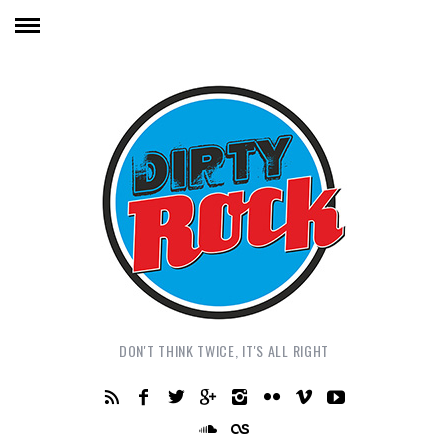
DON'T THINK TWICE, IT'S ALL RIGHT