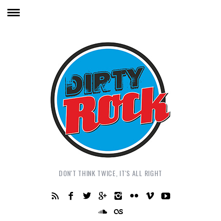
DON'T THINK TWICE, IT'S ALL RIGHT